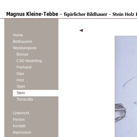
Home
Bildhauerei
Werkbeispiele
Bronze
CAD Modelling
Freihand
Gips
Holz
Stahl
Stein
Terracotta
Unterricht
Person
Kontakt
Impressum