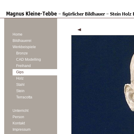
Home
Bildhauerei
Werkbeispiele
Bronze
CAD Modelling
Freihand
Gips
Holz
Stahl
Stein
Terracotta
Unterricht
Person
Kontakt
Impressum