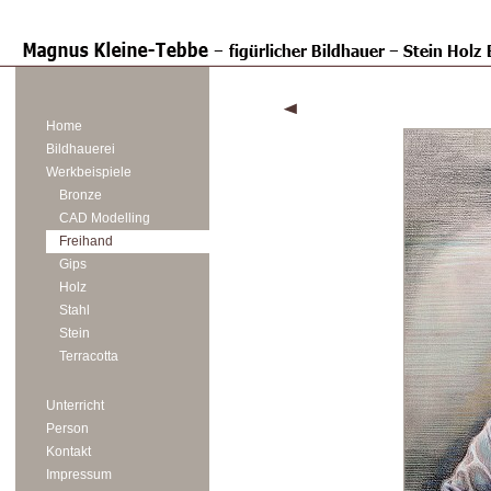
Home
Bildhauerei
Werkbeispiele
Bronze
CAD Modelling
Freihand
Gips
Holz
Stahl
Stein
Terracotta
Unterricht
Person
Kontakt
Impressum